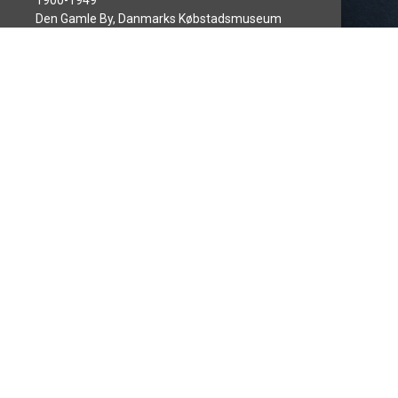
1900-1949
Den Gamle By, Danmarks Købstadsmuseum
Polett
1950-199
Den Gaml
Persillehakker
1850
Den Gamle By, Danmarks Købstadsmuseum