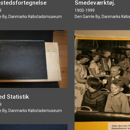
stedsfortegnelse
Smedeværktøj.
9
1900-1999
e By, Danmarks Købstadsmuseum
Den Gamle By, Danmarks Kø
d Statistik
9
e By, Danmarks Købstadsmuseum