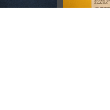
Fotografi i plast, 50 
jubilæum
1950-1959
er
Den Gamle By, Danmarks Kø
9
e By, Danmarks Købstadsmuseum