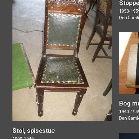
Stoppe
1950-195
Vis kun resultater med billede
Den Gaml
Bog me
1940-194
Den Gaml
Stol, spisestue