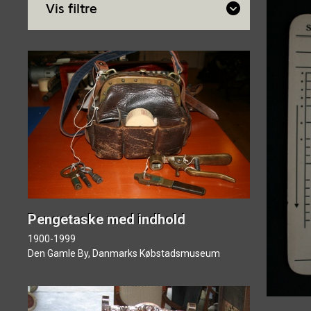
Vis filtre
Museum
Søg i samli
Kunstner
Museer
Periode
Pengetaske med indhold
Om Museer
Emne
1900-1999
Den Gamle By, Danmarks Købstadsmuseum
Materiale