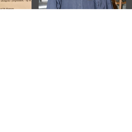
års
bstadsmuseum
Vinterjakke
1950-1999
Den Gamle By, Danmarks Købstadsmuseum