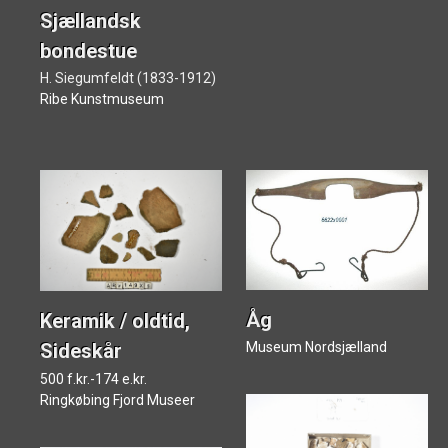
Sjællandsk
bondestue
H. Siegumfeldt (1833-1912)
Ribe Kunstmuseum
Søg i samlingen
Åg
Keramik / oldtid,
Museer
Museum Nordsjælland
Sideskår
500 f.kr.-174 e.kr.
Om Museernes Samlinger
Ringkøbing Fjord Museer