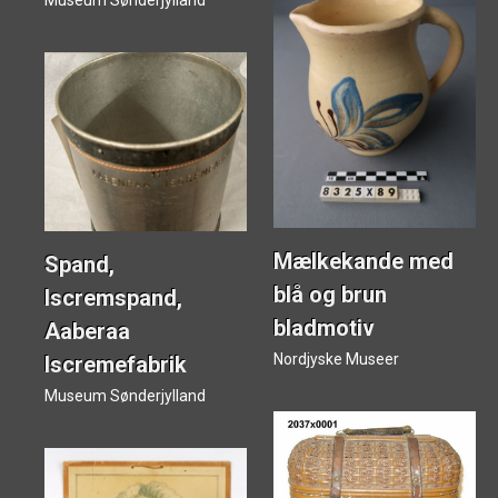
Museum Sønderjylland
Mælkekande med
Spand,
blå og brun
Iscremspand,
bladmotiv
Aaberaa
Nordjyske Museer
Iscremefabrik
Museum Sønderjylland