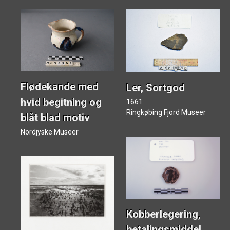
Museum
Kunstner
Flødekande med
Ler, Sortgod
Periode
hvid begitning og
1661
Ringkøbing Fjord Museer
blåt blad motiv
Nordjyske Museer
Emne
Materiale
Kobberlegering,
betalingsmiddel,
Vis kun resultater med